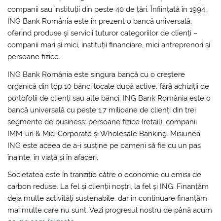
companii sau instituții din peste 40 de țări. Înființată în 1994,
ING Bank România este în prezent o bancă universală,
oferind produse și servicii tuturor categoriilor de clienți –
companii mari și mici, instituții financiare, mici antreprenori și
persoane fizice.
ING Bank România este singura bancă cu o creștere
organică din top 10 bănci locale după active, fără achiziții de
portofolii de clienți sau alte bănci. ING Bank România este o
bancă universală cu peste 1,7 milioane de clienți din trei
segmente de business: persoane fizice (retail), companii
IMM-uri & Mid-Corporate și Wholesale Banking. Misiunea
ING este aceea de a-i susține pe oameni să fie cu un pas
înainte, în viață și în afaceri.
Societatea este în tranziție către o economie cu emisii de
carbon reduse. La fel și clienții noștri, la fel și ING. Finanțăm
deja multe activități sustenabile, dar în continuare finanțăm
mai multe care nu sunt. Vezi progresul nostru de până acum