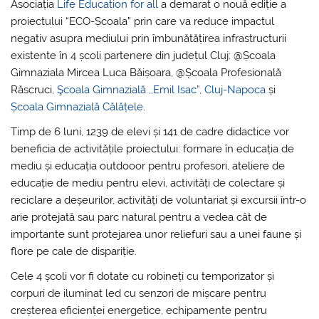
Asociația
Life Education for all
a demarat o nouă ediție a
proiectului “ECO-Școala” prin care va reduce impactul
negativ asupra mediului prin îmbunătățirea infrastructurii
existente în 4 școli partenere din județul Cluj: @Școala
Gimnaziala Mircea Luca Băișoara, @Școala Profesională
Răscruci,
Şcoala Gimnazială ,,Emil Isac”, Cluj-Napoca
și
Școala Gimnazială Călățele
.
Timp de 6 luni, 1239 de elevi și 141 de cadre didactice vor
beneficia de activitățile proiectului: formare în educația de
mediu și educația outdooor pentru profesori, ateliere de
educație de mediu pentru elevi, activități de colectare și
reciclare a deșeurilor, activități de voluntariat și excursii într-o
arie protejată sau parc natural pentru a vedea cât de
importante sunt protejarea unor reliefuri sau a unei faune și
flore pe cale de dispariție.
Cele 4 școli vor fi dotate cu robineți cu temporizator și
corpuri de iluminat led cu senzori de mișcare pentru
creșterea eficienței energetice, echipamente pentru