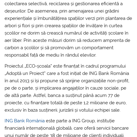
colectarea selectivă, reciclarea și gestionarea eficientă a
deșeurilor. De asemenea, prin amenajarea unei grădini
experiențiale și îmbunătățirea spațiilor verzi prin plantarea de
arbori și flori și prin crearea spațiilor de învățare în curtea
școlilor ne dorim să crească numărul de activități școlare în
aer liber. Prin aceste măsuri dorim să reducem amprenta de
carbon a școlilor și să promovăm un comportament
responsabil față de mediu în rândul elevilor.
Proiectul „ECO-școala” este finanțat în cadrul programului
„Adoptă un Proiect” care a fost inițiat de ING Bank România
în anul 2013 și își propune să sprijine organizațiile non-profit,
pe de o parte, și implicarea angajaților în cauze sociale, pe
de altă parte. Astfel, banca a susținut până acum 77 de
proiecte, cu finanțare totală de peste 1,2 milioane de euro,
exclusiv în baza susținerii, jurizării și votului echipei sale.
ING Bank România
este parte a ING Group, instituție
financiară internațională globală, care oferă servicii bancare
unui număr de peste 38 de milioane de clienți individuali,