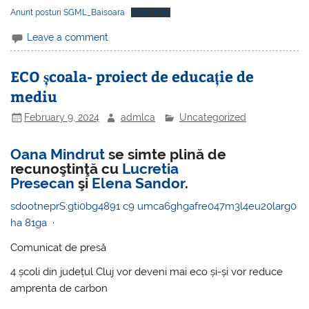
Anunt posturi SGML_Baisoara
Download
Leave a comment
ECO școala- proiect de educație de
mediu
February 9, 2024
admlca
Uncategorized
Oana Mindrut
se simte plină de
recunoştinţă cu
Lucretia
Presecan
şi
Elena Sandor
.
sdootneprS:gti0bg4891 c9 umca6ghgafre047m3l4eu20larg0
ha 81ga
·
Comunicat de presă
4 școli din județul Cluj vor deveni mai eco și-și vor reduce
amprenta de carbon