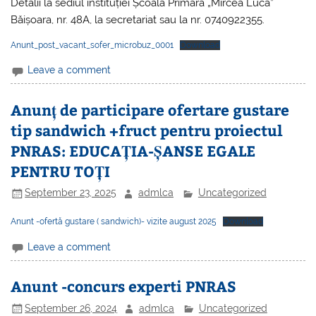
Detalii la sediul instituției Școala Primară „Mircea Luca”
Băișoara, nr. 48A, la secretariat sau la nr. 0740922355.
Anunt_post_vacant_sofer_microbuz_0001
Download
Leave a comment
Anunț de participare ofertare gustare
tip sandwich +fruct pentru proiectul
PNRAS: EDUCAȚIA-ȘANSE EGALE
PENTRU TOȚI
September 23, 2025
admlca
Uncategorized
Anunt -ofertă gustare ( sandwich)- vizite august 2025
Download
Leave a comment
Anunt -concurs experti PNRAS
September 26, 2024
admlca
Uncategorized